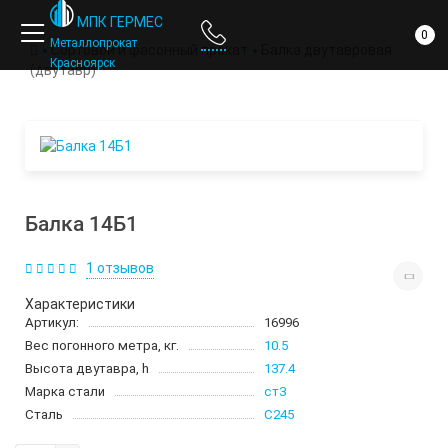
компании
МПК ГЕРМЕС
0
Металлопрокат
Сортовой и фасонный прокат
Балка двутавровая
Красноярск
(двутавр)
Балка 14Б1
1 отзывов
Характеристики
Артикул:
16996
Вес погонного метра, кг.
10.5
Высота двутавра, h
137.4
Марка стали
ст3
Сталь
С245