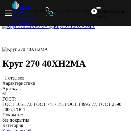
Главная
Металлопрокат
Прайс
Доставка
Отзывы
МПК
Сортовой и фасонный прокат
Круг стальной
Ваша корзина
0
ГЕРМЕС
пуста!
Металлопрокат
Красноярск
Круг 270 40ХН2МА
1 отзывов
Характеристики
Артикул:
61
ГОСТ:
ГОСТ 1051-73, ГОСТ 7417-75, ГОСТ 14995-77, ГОСТ 2590-
2006, ГОСТ
Покрытие
без покрытия
Категория
Круг стальной