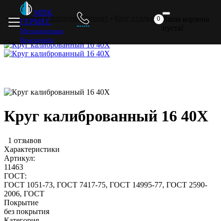
Главная
Металлопрокат
Прайс
Доставка
Отзывы
МПК
Сортовой и фасонный прокат
Круг стальной
Ваша корзина
0
ГЕРМЕС
пуста!
Металлопрокат
Красноярск
Круг калиброванный 16 40Х
1 отзывов
Характеристики
Артикул:
11463
ГОСТ:
ГОСТ 1051-73, ГОСТ 7417-75, ГОСТ 14995-77, ГОСТ 2590-
2006, ГОСТ
Покрытие
без покрытия
Категория