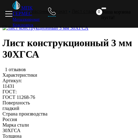
Главная
Металлопрокат
Прайс
Доставка
Отзывы
МПК
Сортовой и фасонный прокат
Лист стальной
Ваша корзина
0
ГЕРМЕС
пуста!
Металлопрокат
Красноярск
Лист конструкционный 3 мм
30ХГСА
1 отзывов
Характеристики
Артикул:
11431
ГОСТ:
ГОСТ 11268-76
Поверхность
гладкий
Страна производства
Россия
Марка стали
30ХГСА
Толщина