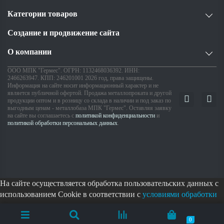
Категории товаров
Создание и продвижение сайта
О компании
ООО МПК "Гермес". ОГРН: 1132468036392. ИНН:
2466263947. КПП: 246201001 2026 год, права защищены.
Информация на сайте носит информационный характер и не
является публичной офертой. Продажа металлопроката и другой
продукции оптом и в розницу со склада в наличии и под заказ по
выгодным ценам - металлобаза МПК "Гермес". Оставляя заявку
на сайте вы соглашаетесь с
политикой конфиденциальности
и
политикой обработки персональных данных
.
На сайте осуществляется обработка пользовательских данных с
использованием Cookie в соответствии с
условиями обработки
пользовательских данных
.
Согласен
0