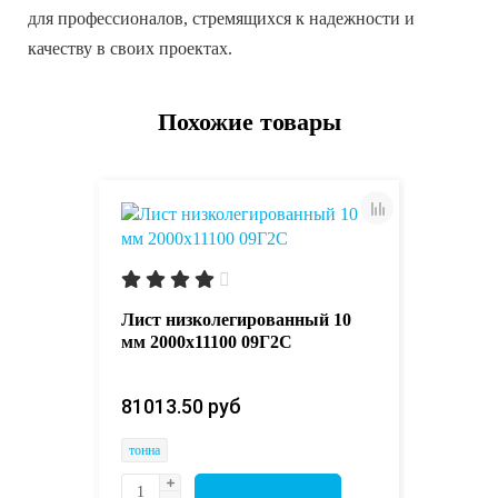
для профессионалов, стремящихся к надежности и
качеству в своих проектах.
Похожие товары
Лист ко
 12Х1МФ
30ХГС
Лист низколегированный 10
мм 2000х11100 09Г2С
150531
81013.50 руб 
тонна
тонна