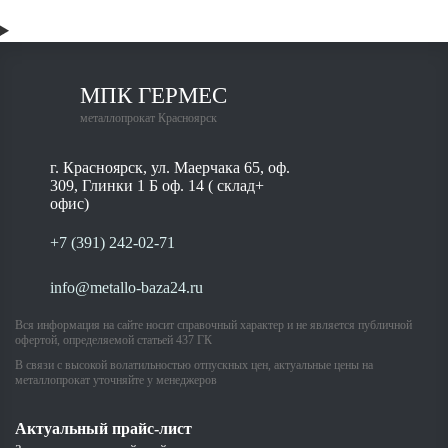
МПК ГЕРМЕС
металлопрокат Красноярск
г. Красноярск, ул. Маерчака 65, оф.
309, Глинки 1 Б оф. 14 ( склад+
офис)
+7 (391) 242-02-71
info@metallo-baza24.ru
Вся информация на сайте носит справочный характер и не является публичной
офертой, определяемой статьей 437 ГК
В связи с высокой волатильностью отпускных цен, актуальные цены на
металлопрокат уточняйте у менеджеров
Актуальный прайс-лист