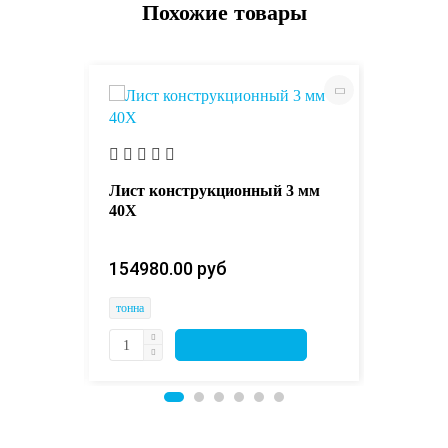
Похожие товары
Лист к
12Х1МФ
горячек
Лист конструкционный 3 мм
1500х5
40Х
183950
154980.00 руб 
тонна
тонна