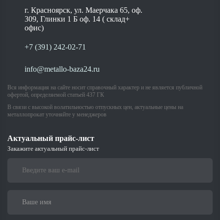
Размеры
:
г. Красноярск, ул. Маерчака 65, оф.
Доступны в широком диапазоне диаметров,
309, Глинки 1 Б оф. 14 ( склад+
что позволяет легко адаптировать их под
офис)
конкретные проектные решения. Обычно
+7 (391) 242-02-71
размеры варьируются от 15 мм до 1200 мм.
Стандарты
:
info@metallo-baza24.ru
Производятся согласно международным
стандартам, что гарантирует высокое качество
Вся информация на сайте носит справочный характер и не является публичной
и прочность, а также надежность в
офертой, определяемой статьей 437 ГК
эксплуатации.
В связи с высокой волатильностью отпускных цен, актуальные цены на
металлопрокат уточняйте у менеджеров
Преимущества
Улучшенный поток
: Ассиметрическая форма
Актуальный прайс-лист
позволяет избежать создания турбулентных потоков,
Закажите актуальный прайс-лист
что минимизирует потери давления и повышает
эффективность системы.
Предотвращение воздушных пробок
: Смещенная
конструкция помогает предотвратить накопление
газов и воздушных карманов в трубопроводе.
Универсальность
: Эксцентрические переходы