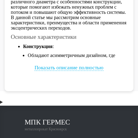
различного диаметра с особенностями конструкции,
которые помогают избежать ненужных проблем с
потоком и повышают общую эффективность системы.
В данной статье мы рассмотрим основные
характеристики, преимущества и области применения
эксцентрических переходов.
Основные характеристики
Конструкция
:
Обладают асимметричным дизайном, где
центр меньшего диаметра смещен
Показать описание полностью
относительно центра большего. Это
обеспечивает более эффективный поток
жидкости и уменьшает риск образования
воздушных пробок или турбулентности.
Материалы
:
Изготавливаются из различных материалов,
таких как углеродная сталь, нержавеющая
сталь и легированные стали, что позволяет
МПК ГЕРМЕС
выбирать наиболее подходящие решения для
металлопрокат Красноярск
различных условий эксплуатации.