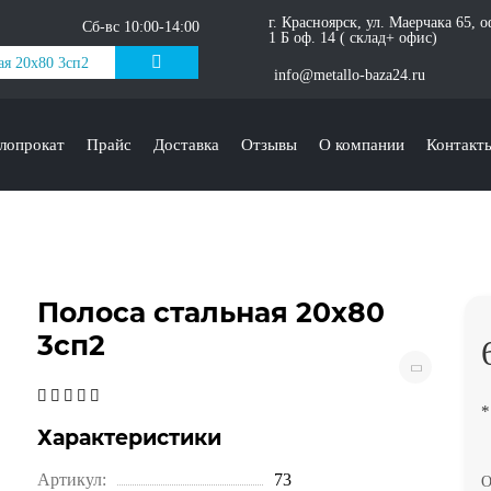
г. Красноярск, ул. Маерчака 65, 
Сб-вс 10:00-14:00
1 Б оф. 14 ( склад+ офис)
info@metallo-baza24.ru
лопрокат
Прайс
Доставка
Отзывы
О компании
Контакт
Полоса стальная 20х80
3сп2
*
Характеристики
Артикул:
73
О