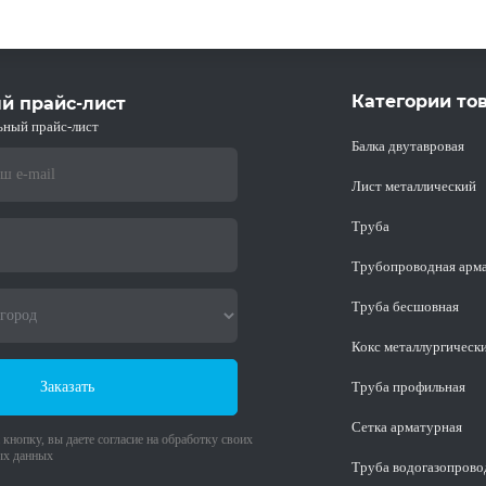
Категории то
й прайс-лист
ьный прайс-лист
Балка двутавровая
Лист металлический
Труба
Трубопроводная арм
Труба бесшовная
Кокс металлургическ
Заказать
Труба профильная
Cетка арматурная
кнопку, вы даете согласие на обработку своих
ых данных
Труба водогазопрово