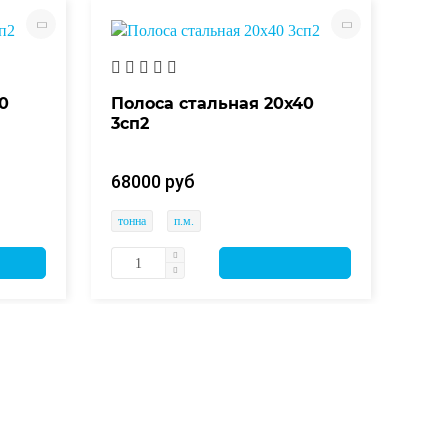
0
Полоса стальная 20х40
Пол
3сп2
ст4
68000 руб
680
тонна
п.м.
тонн