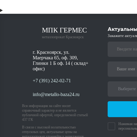
МПК ГЕРМЕС
Актуальны
Закажите актуал
металлопрокат Красноярск
г. Красноярск, ул.
Маерчака 65, оф. 309,
Глинки 1 Б оф. 14 ( склад+
офис)
+7 (391) 242-02-71
info@metallo-baza24.ru
Вся информация на сайте носит
справочный характер и не является
публичной офертой, определяемой статьей
437 ГК
Нажимая на 
В связи с высокой волатильностью
персональн
отпускных цен, актуальные цены на
металлопрокат уточняйте у менеджеров