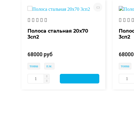
Полоса стальная 20х70
Полос
3сп2
3сп2
68000 руб
68000
тонна
п.м.
тонна