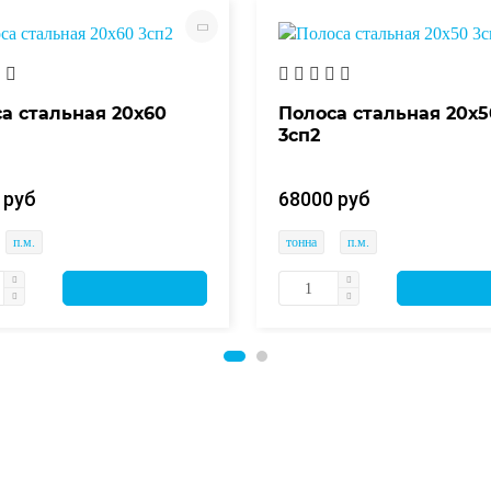
а стальная 20х60
Полоса стальная 20х5
3сп2
 руб
68000 руб
п.м.
тонна
п.м.