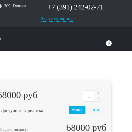
+7 (391) 242-02-71
оф. 309, Глинки
Заказать звонок
ы
0
68000 руб
 Доступные варианты:
тонна
п.м.
68000 руб
бщая стоимость