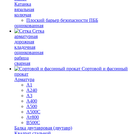
Катанка
вязальная
колючая
Плоский барьер безопасности ПББ
оцинкованная
Сетка
арматурная
дорожная
кладочная
оцинкованная
рабица
сварная
Сортовой и фасонный
прокат
Арматура
А1
А240
А3
А400
А500
А500С
Ат800
В500С
Балка двутавровая (двутавр)
Квадрат стальной