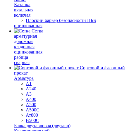
Катанка
вязальная
колючая
Плоский барьер безопасности ПББ
оцинкованная
Сетка
арматурная
дорожная
кладочная
оцинкованная
рабица
сварная
Сортовой и фасонный
прокат
Арматура
А1
А240
А3
А400
А500
А500С
Ат800
В500С
Балка двутавровая (двутавр)
Квадрат стальной