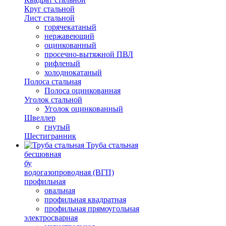
Круг стальной
Лист стальной
горячекатаный
нержавеющий
оцинкованный
просечно-вытяжной ПВЛ
рифленый
холоднокатаный
Полоса стальная
Полоса оцинкованная
Уголок стальной
Уголок оцинкованный
Швеллер
гнутый
Шестигранник
Труба стальная
бесшовная
бу
водогазопроводная (ВГП)
профильная
овальная
профильная квадратная
профильная прямоугольная
электросварная