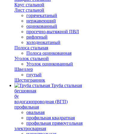
Круг стальной
Лист стальной
горячекатаный
нержавеющий
оцинкованный
просечно-вытяжной ПВЛ
рифленый
холоднокатаный
Полоса стальная
Полоса оцинкованная
Уголок стальной
Уголок оцинкованный
Швеллер
гнутый
Шестигранник
Труба стальная
бесшовная
бу
водогазопроводная (ВГП)
профильная
овальная
профильная квадратная
профильная прямоугольная
электросварная
магистральная