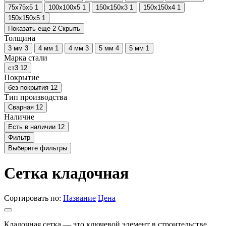
75x75x5
1
100х100х5
1
150х150х3
1
150х150х4
1
150х150х5
1
Показать еще 2
Скрыть
Толщина
3 мм
3
4 мм
1
4 мм
3
5 мм
4
5 мм
1
Марка стали
ст3
12
Покрытие
без покрытия
12
Тип производства
Сварная
12
Наличие
Есть в наличии
12
Фильтр
Выберите фильтры
Сетка кладочная
Сортировать по:
Название
Цена
Кладочная сетка — это ключевой элемент в строительстве,