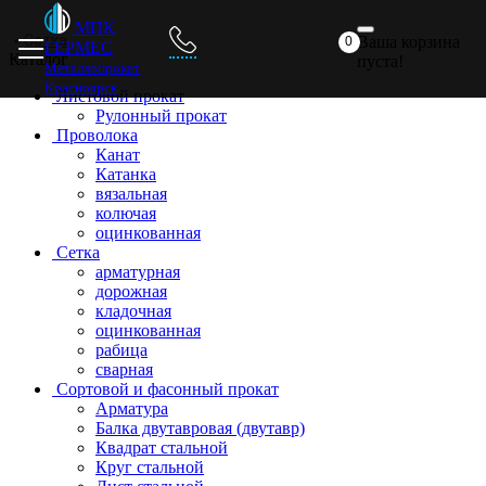
Главная
Металлопрокат
Прайс
Доставка
Отзывы
МПК
Сетка
Ваша корзина
0
ГЕРМЕС
Каталог
пуста!
Металлопрокат
Красноярск
Листовой прокат
Рулонный прокат
Проволока
Канат
Катанка
вязальная
колючая
оцинкованная
Сетка
арматурная
дорожная
кладочная
оцинкованная
рабица
сварная
Сортовой и фасонный прокат
Арматура
Балка двутавровая (двутавр)
Квадрат стальной
Круг стальной