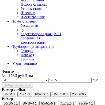
Лист стальной
Полоса стальная
Уголок стальной
Швеллер
Шестигранник
Труба стальная
бесшовная
бу
водогазопроводная (ВГП)
профильная
электросварная
Трубопроводная арматура
Отводы
Переход
Тройник
Уголь, топливо
Фильтр
34
-
178.5
руб
Цена
-
руб
Выберите фильтры
Размер ячейки
50х50
3
75x75
3
100х100
1
150x150
3
200х200
2
Размер
50х50х3
1
50х50х4
1
50х50х5
1
75x75x3
1
75x75x4
1