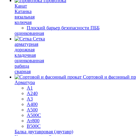
Проволока
Канат
Катанка
вязальная
колючая
Плоский барьер безопасности ПББ
оцинкованная
Сетка
арматурная
дорожная
кладочная
оцинкованная
рабица
сварная
Сортовой и фасонный пр
Арматура
А1
А240
А3
А400
А500
А500С
Ат800
В500С
Балка двутавровая (двутавр)