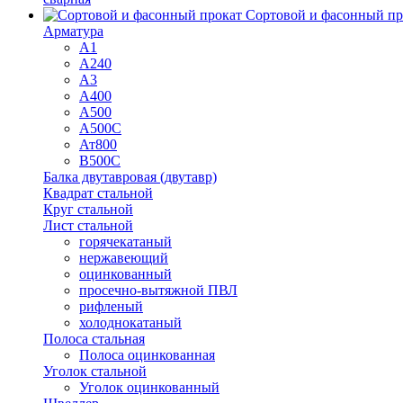
Сортовой и фасонный пр
Арматура
А1
А240
А3
А400
А500
А500С
Ат800
В500С
Балка двутавровая (двутавр)
Квадрат стальной
Круг стальной
Лист стальной
горячекатаный
нержавеющий
оцинкованный
просечно-вытяжной ПВЛ
рифленый
холоднокатаный
Полоса стальная
Полоса оцинкованная
Уголок стальной
Уголок оцинкованный