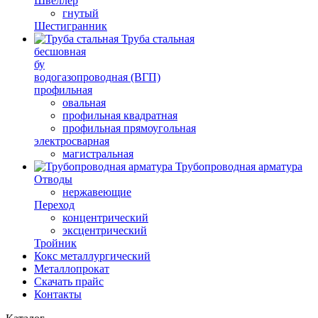
Швеллер
гнутый
Шестигранник
Труба стальная
бесшовная
бу
водогазопроводная (ВГП)
профильная
овальная
профильная квадратная
профильная прямоугольная
электросварная
магистральная
Трубопроводная арматура
Отводы
нержавеющие
Переход
концентрический
эксцентрический
Тройник
Кокс металлургический
Металлопрокат
Скачать прайс
Контакты