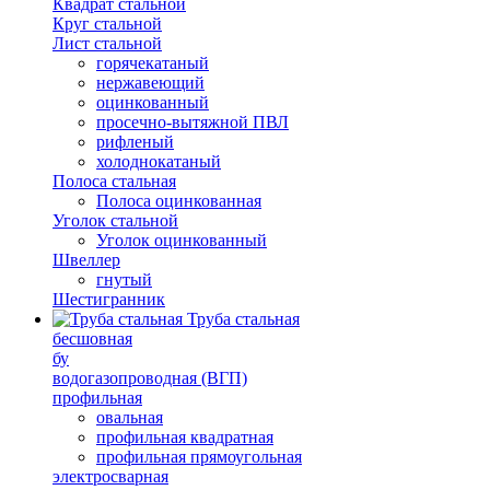
Квадрат стальной
Круг стальной
Лист стальной
горячекатаный
нержавеющий
оцинкованный
просечно-вытяжной ПВЛ
рифленый
холоднокатаный
Полоса стальная
Полоса оцинкованная
Уголок стальной
Уголок оцинкованный
Швеллер
гнутый
Шестигранник
Труба стальная
бесшовная
бу
водогазопроводная (ВГП)
профильная
овальная
профильная квадратная
профильная прямоугольная
электросварная