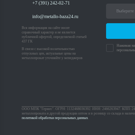
+7 (391) 242-02-71
info@metallo-baza24.ru
Вся информация на сайте носит
справочный характер и не является
публичной офертой, определяемой статьей
437 ГК
Нажимая на 
В связи с высокой волатильностью
персональн
отпускных цен, актуальные цены на
металлопрокат уточняйте у менеджеров
ООО МПК "Гермес". ОГРН: 1132468036392. ИНН: 2466263947. КПП: 24620
металлопроката и другой продукции оптом и в розницу со склада в налич
политикой обработки персональных данных
.