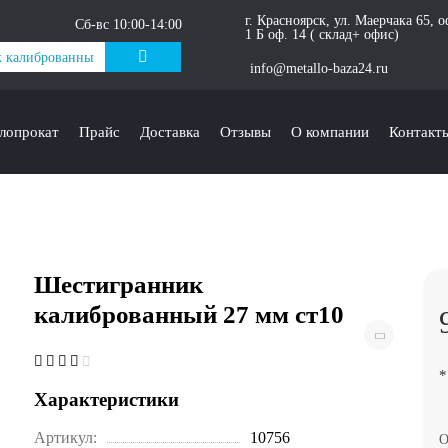
г. Красноярск, ул. Маерчака 65, 
Сб-вс 10:00-14:00
1 Б оф. 14 ( склад+ офис)
info@metallo-baza24.ru
лопрокат
Прайс
Доставка
Отзывы
О компании
Контакт
Шестигранник
калиброванный 27 мм ст10
*
Характеристики
Артикул:
10756
О