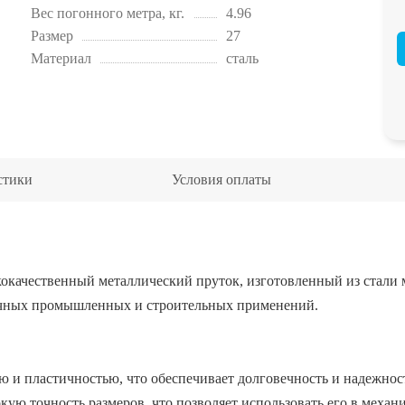
Вес погонного метра, кг.
4.96
Размер
27
Материал
сталь
стики
Условия оплаты
окачественный металлический пруток, изготовленный из стали 
зличных промышленных и строительных применений.
ью и пластичностью, что обеспечивает долговечность и надежнос
ую точность размеров, что позволяет использовать его в механ