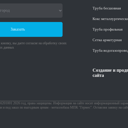
Труба бесшовная
Кокс металлургическ
Заказать
Труба профильная
Cетка арматурная
кнопку, вы даете согласие на обработку своих
ых данных
Труба водогазопрово
Создание и прод
сайта
1001 2026 год, права защищены. Информация на сайте носит информационный характ
ии и под заказ по выгодным ценам - металлобаза МПК "Гермес". Оставляя заявку на сай