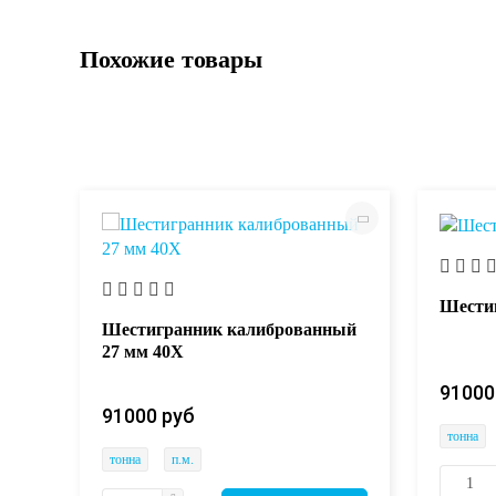
Похожие товары
Шестиг
ый
Шестигранник калиброванный
27 мм 40Х
91000
91000 руб
тонна
тонна
п.м.