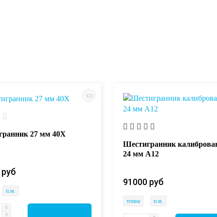
ранник 27 мм 40Х
Шестигранник калибров
24 мм А12
 руб
91000 руб
п.м.
тонна
п.м.