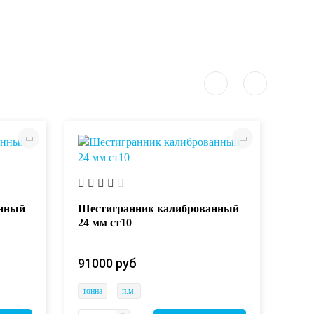
анный
Шестигранник калиброванный
Шес
24 мм ст10
24 
91000 руб
910
тонна
п.м.
тонн