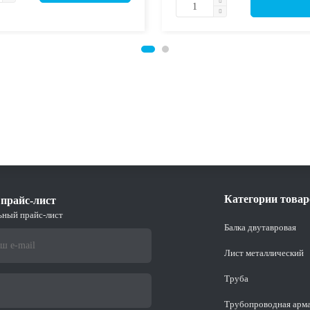
Категории товар
прайс-лист
ьный прайс-лист
Балка двутавровая
Лист металлический
Труба
Трубопроводная арм