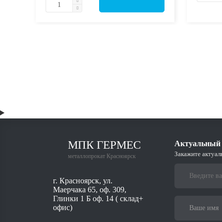
МПК ГЕРМЕС
Актуальный 
Закажите актуал
металлопрокат Красноярск
г. Красноярск, ул.
Маерчака 65, оф. 309,
Глинки 1 Б оф. 14 ( склад+
офис)