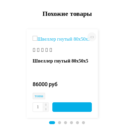
Похожие товары
х5
Швеллер гнутый 80х50х5
Швелле
86000 руб 
86000 
тонна
тонна