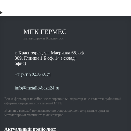
МПК ГЕРМЕС
металлопрокат Красноярск
г. Красноярск, ул. Маерчака 65, оф.
309, Глинки 1 Б оф. 14 ( склад+
офис)
+7 (391) 242-02-71
info@metallo-baza24.ru
Вся информация на сайте носит справочный характер и не является публичной
офертой, определяемой статьей 437 ГК
В связи с высокой волатильностью отпускных цен, актуальные цены на
металлопрокат уточняйте у менеджеров
Актуальный прайс-лист