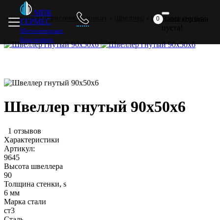
Главная
Металлопрокат
Прайс
Доставка
Отзывы
МПК
Сортовой и фасонный прокат
Швеллер
Швеллер гнутый
Ваша корзина
0
ГЕРМЕС
пуста!
Металлопрокат
Красноярск
Швеллер гнутый 90х50х6
1 отзывов
Характеристики
Артикул:
9645
Высота швеллера
90
Толщина стенки, s
6 мм
Марка стали
ст3
Сталь