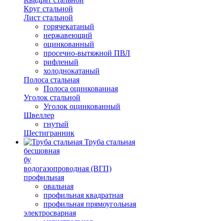
Круг стальной
Лист стальной
горячекатаный
нержавеющий
оцинкованный
просечно-вытяжной ПВЛ
рифленый
холоднокатаный
Полоса стальная
Полоса оцинкованная
Уголок стальной
Уголок оцинкованный
Швеллер
гнутый
Шестигранник
Труба стальная
бесшовная
бу
водогазопроводная (ВГП)
профильная
овальная
профильная квадратная
профильная прямоугольная
электросварная