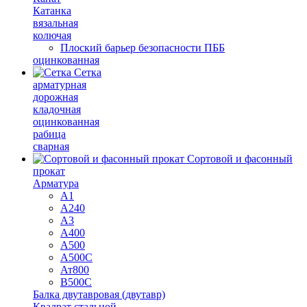
Катанка
вязальная
колючая
Плоский барьер безопасности ПББ
оцинкованная
Сетка
арматурная
дорожная
кладочная
оцинкованная
рабица
сварная
Сортовой и фасонный
прокат
Арматура
А1
А240
А3
А400
А500
А500С
Ат800
В500С
Балка двутавровая (двутавр)
Квадрат стальной