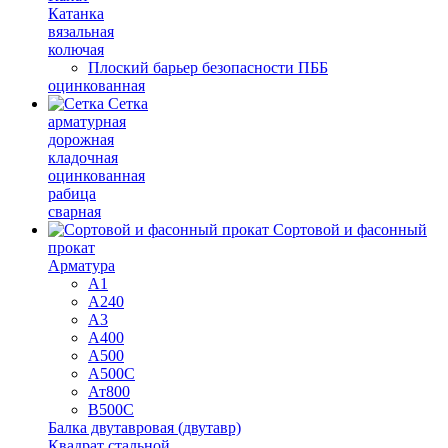
Катанка
вязальная
колючая
Плоский барьер безопасности ПББ
оцинкованная
Сетка
арматурная
дорожная
кладочная
оцинкованная
рабица
сварная
Сортовой и фасонный
прокат
Арматура
А1
А240
А3
А400
А500
А500С
Ат800
В500С
Балка двутавровая (двутавр)
Квадрат стальной