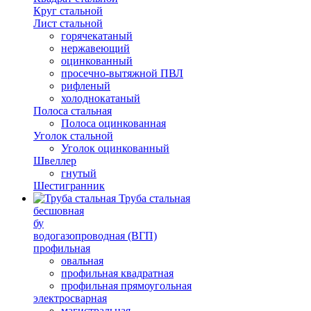
Круг стальной
Лист стальной
горячекатаный
нержавеющий
оцинкованный
просечно-вытяжной ПВЛ
рифленый
холоднокатаный
Полоса стальная
Полоса оцинкованная
Уголок стальной
Уголок оцинкованный
Швеллер
гнутый
Шестигранник
Труба стальная
бесшовная
бу
водогазопроводная (ВГП)
профильная
овальная
профильная квадратная
профильная прямоугольная
электросварная
магистральная