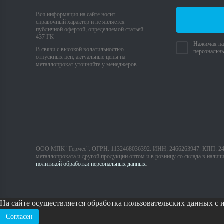
Вся информация на сайте носит
справочный характер и не является
публичной офертой, определяемой статьей
437 ГК
Нажимая на 
В связи с высокой волатильностью
персональн
отпускных цен, актуальные цены на
металлопрокат уточняйте у менеджеров
ООО МПК "Гермес". ОГРН: 1132468036392. ИНН: 2466263947. КПП: 24620
металлопроката и другой продукции оптом и в розницу со склада в налич
политикой обработки персональных данных
.
На сайте осуществляется обработка пользовательских данных с 
Согласен