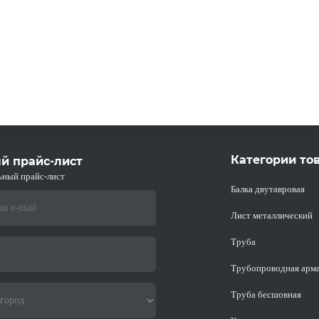
Категории то
й прайс-лист
ьный прайс-лист
Балка двутавровая
Лист металлический
Труба
Трубопроводная арм
Труба бесшовная