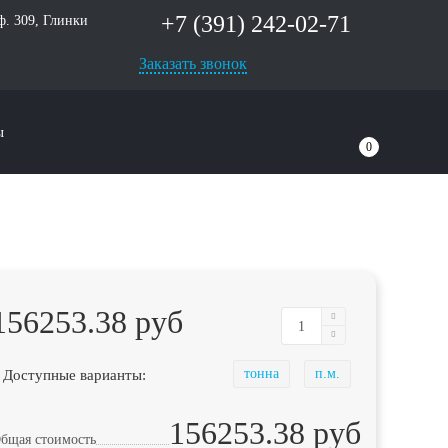
+7 (391) 242-02-71
оф. 309, Глинки
Заказать звонок
ы
0
156253.38 руб
 Доступные варианты:
тонна
п.м.
156253.38 руб
бщая стоимость