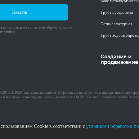
Кокс металлургическ
Заказать
Труба профильная
Cетка арматурная
кнопку, вы даете согласие на обработку своих
ых данных
Труба водогазопрово
Создание и
продвижение 
1001 2026 год, права защищены. Информация на сайте носит информационный характ
ии и под заказ по выгодным ценам - металлобаза МПК "Гермес". Оставляя заявку на сай
использованием Cookie в соответствии с
условиями обработки по