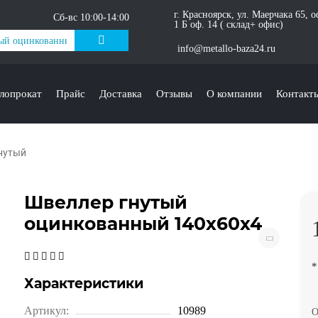
г. Красноярск, ул. Маерчака 65, 
Сб-вс 10:00-14:00
1 Б оф. 14 ( склад+ офис)
info@metallo-baza24.ru
лопрокат
Прайс
Доставка
Отзывы
О компании
Контакт
нутый
Швеллер гнутый
оцинкованный 140х60х4
*
Характеристики
Артикул:
10989
О