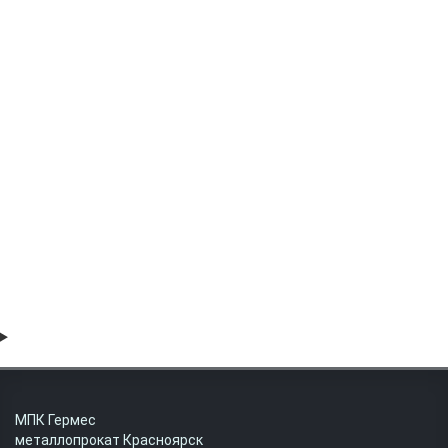
Швеллер гнутый оцинкованный 160х60х3
114118.53 руб
МПК Гермес
металлопрокат Красноярск