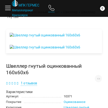
компании
МПК ГЕРМЕС
0
Металлопрокат
Сортовой и фасонный прокат
Швеллер
Швеллер
Красноярск
гнутый
Швеллер гнутый оцинкованный
160х60х6
1 отзывов
Характеристики
Артикул:
10371
Покрытие
Оцинкованное
Категория
Швеллер гнутый