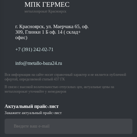
МПК ГЕРМЕС
металлопрокат Красноярск
г. Красноярск, ул. Маерчака 65, оф.
309, Глинки 1 Б оф. 14 ( склад+
офис)
+7 (391) 242-02-71
info@metallo-baza24.ru
Вся информация на сайте носит справочный характер и не является публичной
офертой, определяемой статьей 437 ГК
В связи с высокой волатильностью отпускных цен, актуальные цены на
металлопрокат уточняйте у менеджеров
Актуальный прайс-лист
Закажите актуальный прайс-лист