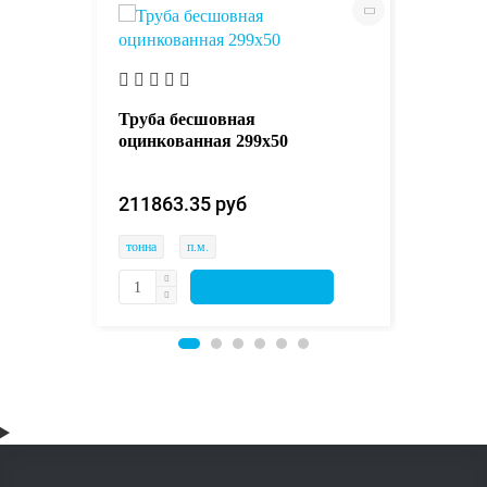
Труба б
оцинков
Труба бесшовная
оцинкованная 299х50
211863
211863.35 руб 
тонна
тонна
п.м.