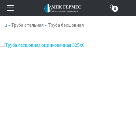
Отзывы
МПК ГЕРМЕС
0
Металлопрокат Красноярск
О компании
Труба стальная
Труба бесшовная
Контакты