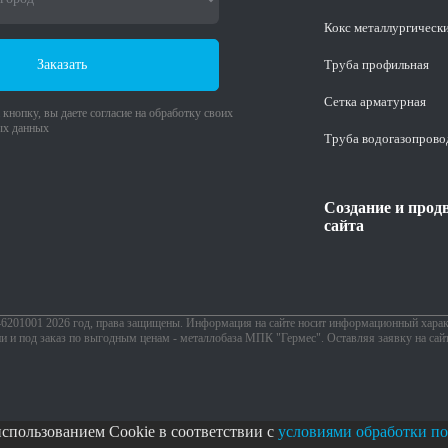
Кокс металлургическ
Заказать
Труба профильная
Cетка арматурная
кнопку, вы даете согласие на обработку своих
ых данных
Труба водогазопрово
Создание и прод
сайта
1001 2026 год, права защищены. Информация на сайте носит информационный характ
ии и под заказ по выгодным ценам - металлобаза МПК "Гермес". Оставляя заявку на сай
использованием Cookie в соответствии с
условиями обработки по