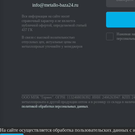
info@metallo-baza24.ru
Вся информация на сайте носит
справочный характер и не является
публичной офертой, определяемой статьей
437 ГК
Нажимая на 
В связи с высокой волатильностью
персональн
отпускных цен, актуальные цены на
металлопрокат уточняйте у менеджеров
ООО МПК "Гермес". ОГРН: 1132468036392. ИНН: 2466263947. КПП: 24620
металлопроката и другой продукции оптом и в розницу со склада в налич
политикой обработки персональных данных
.
На сайте осуществляется обработка пользовательских данных с 