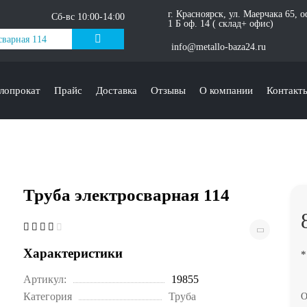
г. Красноярск, ул. Маерчака 65, 
Сб-вс 10:00-14:00
1 Б оф. 14 ( склад+ офис)
info@metallo-baza24.ru
лопрокат
Прайс
Доставка
Отзывы
О компании
Контакт
Труба электросварная 114
Характеристики
*
Артикул:
19855
Категория
Труба
О