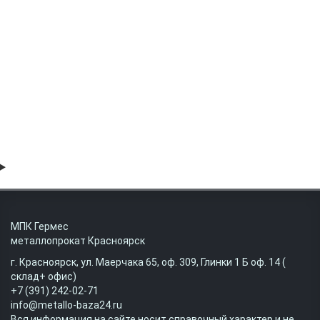
Труба электросварная 1420х18 17Г1С ст20 09Г2С
81000 руб
МПК Гермес
металлопрокат Красноярск
г. Красноярск, ул. Маерчака 65, оф. 309, Глинки 1 Б оф. 14 (
склад+ офис)
+7 (391) 242-02-71
info@metallo-baza24.ru
Вся информация на сайте носит справочный характер и не