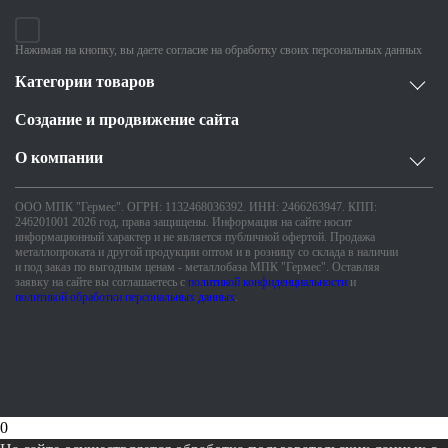
Нажимая на кнопку, вы даете согласие на обработку своих персональных данных
Категории товаров
Создание и продвижение сайта
О компании
ООО МПК "Гермес". ОГРН: 1132468036392. ИНН: 2466263947. КПП:
246201001 2026 год, права защищены. Информация на сайте носит
информационный характер и не является публичной офертой. Продажа
металлопроката и другой продукции оптом и в розницу со склада в наличии
и под заказ по выгодным ценам - металлобаза МПК "Гермес". Оставляя
заявку на сайте вы соглашаетесь с
политикой конфиденциальности
и
политикой обработки персональных данных
.
0