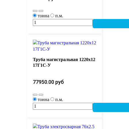
тонна
п.м.
Труба магистральная 1220х12
17Г1С-У
77950.00 руб 
тонна
п.м.