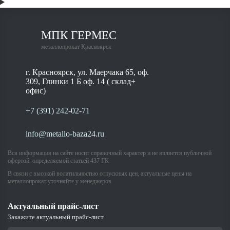
МПК ГЕРМЕС
металлопрокат Красноярск
г. Красноярск, ул. Маерчака 65, оф.
309, Глинки 1 Б оф. 14 ( склад+
офис)
+7 (391) 242-02-71
info@metallo-baza24.ru
Вся информация на сайте носит справочный характер и не является публичной
офертой, определяемой статьей 437 ГК
В связи с высокой волатильностью отпускных цен, актуальные цены на
металлопрокат уточняйте у менеджеров
Актуальный прайс-лист
Закажите актуальный прайс-лист