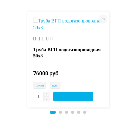
51х2.5
Труба м
17Г1С-
Труба ВГП водогазопроводная
50х3
76950.
76000 руб 
тонна
тонна
п.м.