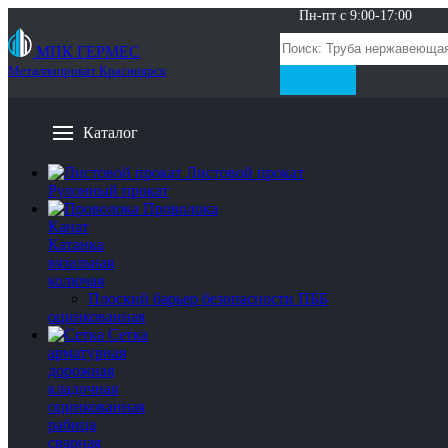
Пн-пт с 9:00-17:00
МПК ГЕРМЕС
Металлопрокат Красноярск
Каталог
Листовой прокат
Рулонный прокат
Проволока
Канат
Катанка
вязальная
колючая
Плоский барьер безопасности ПББ
оцинкованная
Сетка
арматурная
дорожная
кладочная
оцинкованная
рабица
сварная