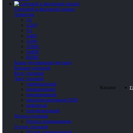
Сортовой и фасонный прокат
Арматура
А1
А240
А3
А400
А500
А500С
Ат800
В500С
Балка двутавровая (двутавр)
Квадрат стальной
Круг стальной
Лист стальной
горячекатаный
Каталог
Г
нержавеющий
оцинкованный
просечно-вытяжной ПВЛ
рифленый
холоднокатаный
Полоса стальная
Полоса оцинкованная
Уголок стальной
Уголок оцинкованный