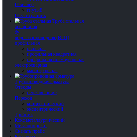
Швеллер
гнутый
Шестигранник
Труба стальная
бесшовная
бу
водогазопроводная (ВГП)
профильная
овальная
профильная квадратная
профильная прямоугольная
электросварная
магистральная
Трубопроводная арматура
Отводы
нержавеющие
Переход
концентрический
эксцентрический
Тройник
Кокс металлургический
Металлопрокат
Скачать прайс
Контакты