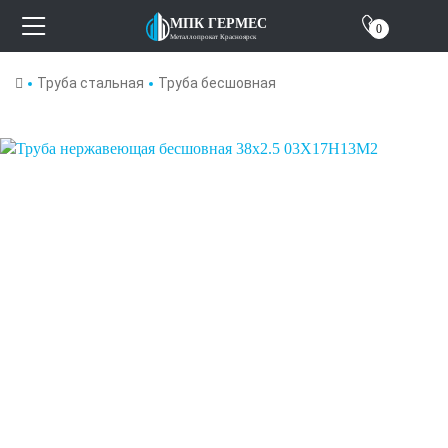
Отзывы
МПК ГЕРМЕС
0
Металлопрокат Красноярск
О компании
Труба стальная
Труба бесшовная
Контакты