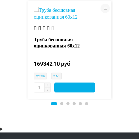
Труба 
7Н13М2
бесшов
Труба бесшовная
оцинкованная 60х12
552035
169342.10 руб 
тонна
тонна
п.м.