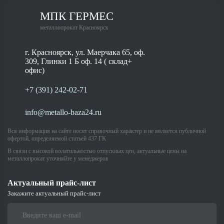
МПК ГЕРМЕС
металлопрокат Красноярск
г. Красноярск, ул. Маерчака 65, оф.
309, Глинки 1 Б оф. 14 ( склад+
офис)
+7 (391) 242-02-71
info@metallo-baza24.ru
Вся информация на сайте носит справочный характер и не является публичной
офертой, определяемой статьей 437 ГК
В связи с высокой волатильностью отпускных цен, актуальные цены на
металлопрокат уточняйте у менеджеров
Актуальный прайс-лист
Закажите актуальный прайс-лист