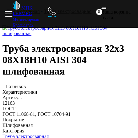
Главная
Металлопрокат
Прайс
Доставка
Отзывы
МПК
Труба стальная
Труба электросварная
Ваша корзина
0
ГЕРМЕС
пуста!
Металлопрокат
Красноярск
Труба электросварная 32х3
08Х18Н10 AISI 304
шлифованная
1 отзывов
Характеристики
Артикул:
12163
ГОСТ:
ГОСТ 11068-81, ГОСТ 10704-91
Покрытие
Шлифованная
Категория
Труба электросварная