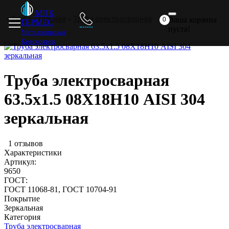
Главная
Металлопрокат
Прайс
Доставка
Отзывы
МПК
Труба стальная
Труба электросварная
Ваша корзина
0
ГЕРМЕС
пуста!
Металлопрокат
Красноярск
Труба электросварная
63.5х1.5 08Х18Н10 AISI 304
зеркальная
1 отзывов
Характеристики
Артикул:
9650
ГОСТ:
ГОСТ 11068-81, ГОСТ 10704-91
Покрытие
Зеркальная
Категория
Труба электросварная