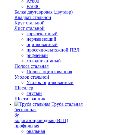
Ат800
В500С
Балка двутавровая (двутавр)
Квадрат стальной
Круг стальной
Лист стальной
горячекатаный
нержавеющий
оцинкованный
просечно-вытяжной ПВЛ
рифленый
холоднокатаный
Полоса стальная
Полоса оцинкованная
Уголок стальной
Уголок оцинкованный
Швеллер
гнутый
Шестигранник
Труба стальная
бесшовная
бу
водогазопроводная (ВГП)
профильная
овальная