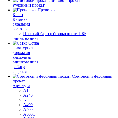
Листовой прокат
Рулонный прокат
Проволока
Канат
Катанка
вязальная
колючая
Плоский барьер безопасности ПББ
оцинкованная
Сетка
арматурная
дорожная
кладочная
оцинкованная
рабица
сварная
Сортовой и фасонный
прокат
Арматура
А1
А240
А3
А400
А500
А500С