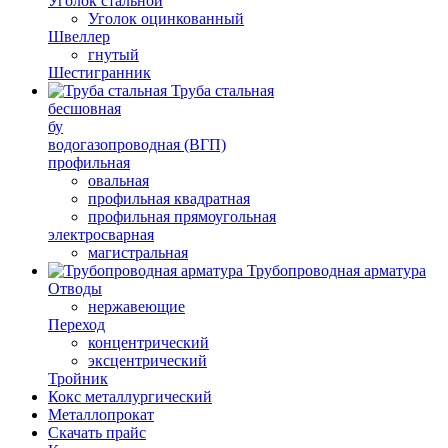
Уголок стальной
Уголок оцинкованный
Швеллер
гнутый
Шестигранник
Труба стальная
бесшовная
бу
водогазопроводная (ВГП)
профильная
овальная
профильная квадратная
профильная прямоугольная
электросварная
магистральная
Трубопроводная арматура
Отводы
нержавеющие
Переход
концентрический
эксцентрический
Тройник
Кокс металлургический
Металлопрокат
Скачать прайс