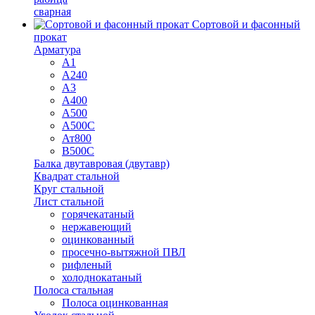
сварная
Сортовой и фасонный
прокат
Арматура
А1
А240
А3
А400
А500
А500С
Ат800
В500С
Балка двутавровая (двутавр)
Квадрат стальной
Круг стальной
Лист стальной
горячекатаный
нержавеющий
оцинкованный
просечно-вытяжной ПВЛ
рифленый
холоднокатаный
Полоса стальная
Полоса оцинкованная