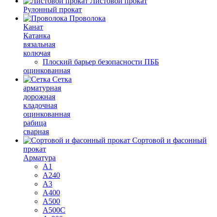
Листовой прокат
Рулонный прокат
Проволока
Канат
Катанка
вязальная
колючая
Плоский барьер безопасности ПББ
оцинкованная
Сетка
арматурная
дорожная
кладочная
оцинкованная
рабица
сварная
Сортовой и фасонный
прокат
Арматура
А1
А240
А3
А400
А500
А500С