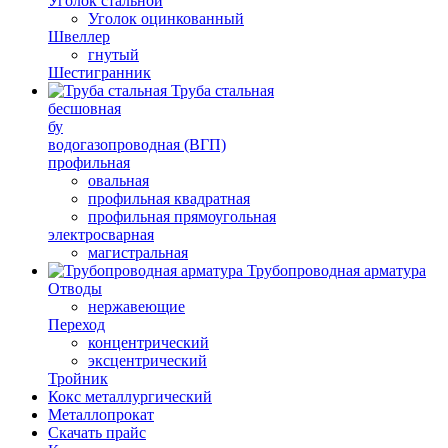
Уголок стальной
Уголок оцинкованный
Швеллер
гнутый
Шестигранник
Труба стальная
бесшовная
бу
водогазопроводная (ВГП)
профильная
овальная
профильная квадратная
профильная прямоугольная
электросварная
магистральная
Трубопроводная арматура
Отводы
нержавеющие
Переход
концентрический
эксцентрический
Тройник
Кокс металлургический
Металлопрокат
Скачать прайс