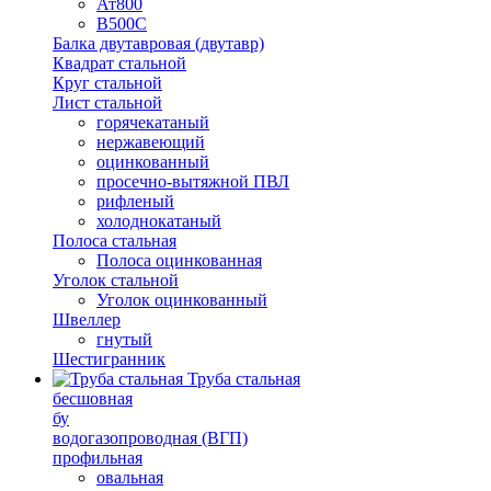
Ат800
В500С
Балка двутавровая (двутавр)
Квадрат стальной
Круг стальной
Лист стальной
горячекатаный
нержавеющий
оцинкованный
просечно-вытяжной ПВЛ
рифленый
холоднокатаный
Полоса стальная
Полоса оцинкованная
Уголок стальной
Уголок оцинкованный
Швеллер
гнутый
Шестигранник
Труба стальная
бесшовная
бу
водогазопроводная (ВГП)
профильная
овальная