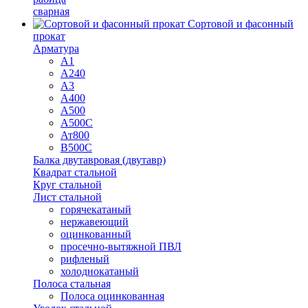
сварная
Сортовой и фасонный
прокат
Арматура
А1
А240
А3
А400
А500
А500С
Ат800
В500С
Балка двутавровая (двутавр)
Квадрат стальной
Круг стальной
Лист стальной
горячекатаный
нержавеющий
оцинкованный
просечно-вытяжной ПВЛ
рифленый
холоднокатаный
Полоса стальная
Полоса оцинкованная