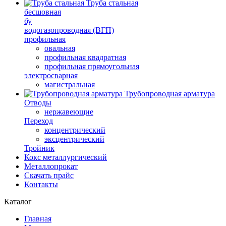
Труба стальная
бесшовная
бу
водогазопроводная (ВГП)
профильная
овальная
профильная квадратная
профильная прямоугольная
электросварная
магистральная
Трубопроводная арматура
Отводы
нержавеющие
Переход
концентрический
эксцентрический
Тройник
Кокс металлургический
Металлопрокат
Скачать прайс
Контакты
Каталог
Главная