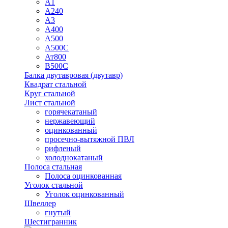
А1
А240
А3
А400
А500
А500С
Ат800
В500С
Балка двутавровая (двутавр)
Квадрат стальной
Круг стальной
Лист стальной
горячекатаный
нержавеющий
оцинкованный
просечно-вытяжной ПВЛ
рифленый
холоднокатаный
Полоса стальная
Полоса оцинкованная
Уголок стальной
Уголок оцинкованный
Швеллер
гнутый
Шестигранник