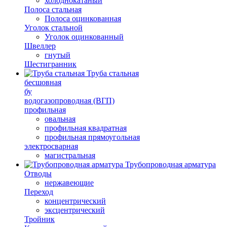
холоднокатаный
Полоса стальная
Полоса оцинкованная
Уголок стальной
Уголок оцинкованный
Швеллер
гнутый
Шестигранник
Труба стальная
бесшовная
бу
водогазопроводная (ВГП)
профильная
овальная
профильная квадратная
профильная прямоугольная
электросварная
магистральная
Трубопроводная арматура
Отводы
нержавеющие
Переход
концентрический
эксцентрический
Тройник