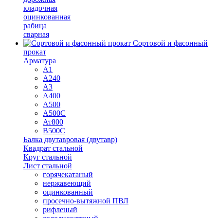
кладочная
оцинкованная
рабица
сварная
Сортовой и фасонный
прокат
Арматура
А1
А240
А3
А400
А500
А500С
Ат800
В500С
Балка двутавровая (двутавр)
Квадрат стальной
Круг стальной
Лист стальной
горячекатаный
нержавеющий
оцинкованный
просечно-вытяжной ПВЛ
рифленый