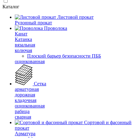
Каталог
Листовой прокат
Рулонный прокат
Проволока
Канат
Катанка
вязальная
колючая
Плоский барьер безопасности ПББ
оцинкованная
Сетка
арматурная
дорожная
кладочная
оцинкованная
рабица
сварная
Сортовой и фасонный
прокат
Арматура