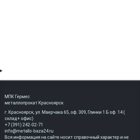
Труба профильная нержавеющая 35х35х1.2 AISI 304 (08Х18Н10)
матовая
442.00 руб
МПК Гермес
металлопрокат Красноярск
г. Красноярск, ул. Маерчака 65, оф. 309, Глинки 1 Б оф. 14 (
склад+ офис)
+7 (391) 242-02-71
info@metallo-baza24.ru
Вся информация на сайте носит справочный характер и не