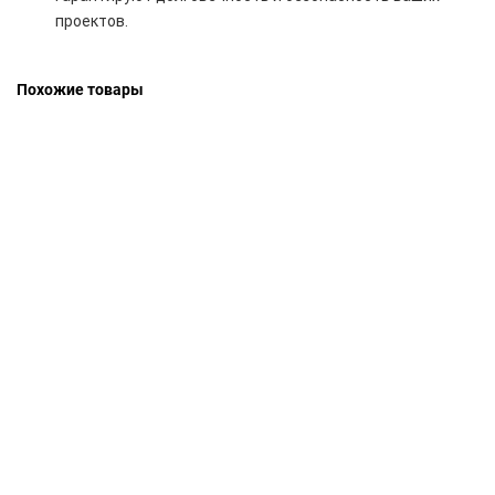
проектов.
Похожие товары
Труба профильная оцинкованная 50х30х1.8
68850.00 руб
Труба профильная нержавеющая 35х35х1.5 AISI 304 (08Х18Н10)