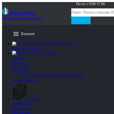
Пн-пт с 9:00-17:00
МПК ГЕРМЕС
Металлопрокат Красноярск
Каталог
Листовой прокат
Рулонный прокат
Проволока
Канат
Катанка
вязальная
колючая
Плоский барьер безопасности ПББ
оцинкованная
Сетка
арматурная
дорожная
кладочная