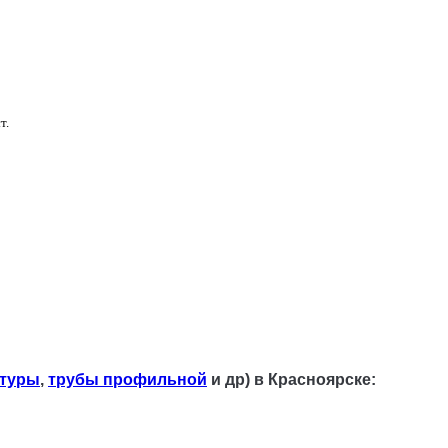
т.
туры
,
трубы профильной
и др) в Красноярске: