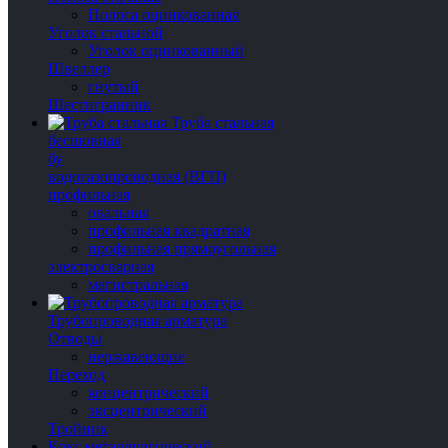
Полоса оцинкованная
Уголок стальной
Уголок оцинкованный
Швеллер
гнутый
Шестигранник
Труба стальная
бесшовная
бу
водогазопроводная (ВГП)
профильная
овальная
профильная квадратная
профильная прямоугольная
электросварная
магистральная
Трубопроводная арматура
Отводы
нержавеющие
Переход
концентрический
эксцентрический
Тройник
Кокс металлургический