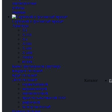
оцинкованная
рабица
сварная
Сортовой и фасонный прокат
Арматура
А1
А240
А3
А400
А500
А500С
Ат800
В500С
Балка двутавровая (двутавр)
Квадрат стальной
Круг стальной
Лист стальной
Каталог
Г
горячекатаный
нержавеющий
оцинкованный
просечно-вытяжной ПВЛ
рифленый
холоднокатаный
Полоса стальная